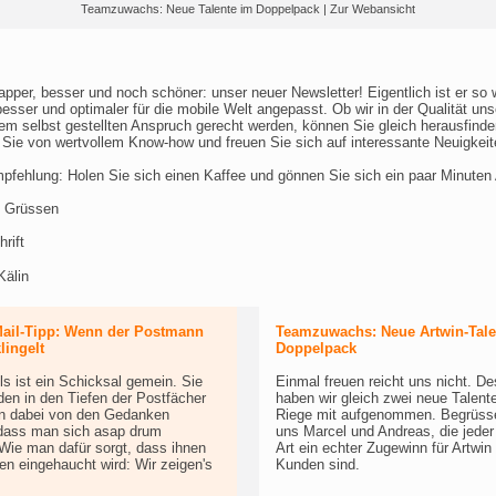
Teamzuwachs: Neue Talente im Doppelpack |
Zur Webansicht
apper, besser und noch schöner: unser neuer Newsletter! Eigentlich ist er so 
esser und optimaler für die mobile Welt angepasst. Ob wir in der Qualität uns
em selbst gestellten Anspruch gerecht werden, können Sie gleich herausfinde
n Sie von wertvollem Know-how und freuen Sie sich auf interessante Neuigkeit
fehlung: Holen Sie sich einen Kaffee und gönnen Sie sich ein paar Minuten 
n Grüssen
Kälin
Mail-Tipp: Wenn der Postmann
Teamzuwachs: Neue Artwin-Tale
lingelt
Doppelpack
ls ist ein Schicksal gemein. Sie
Einmal freuen reicht uns nicht. D
en in den Tiefen der Postfächer
haben wir gleich zwei neue Talent
n dabei von den Gedanken
Riege mit aufgenommen. Begrüsse
 dass man sich asap drum
uns Marcel und Andreas, die jeder
Wie man dafür sorgt, dass ihnen
Art ein echter Zugewinn für Artwin
n eingehaucht wird: Wir zeigen's
Kunden sind.