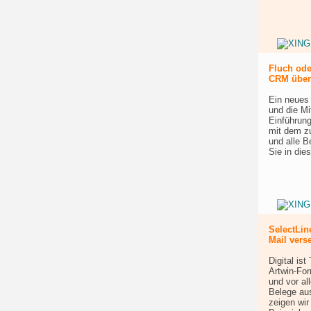
Fluch ode
CRM über
Ein neues 
und die Mi
Einführung
mit dem z
und alle B
Sie in die
SelectLin
Mail vers
Digital is
Artwin-For
und vor al
Belege aus
zeigen wir