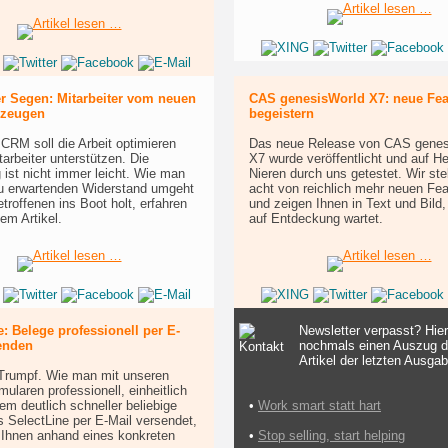
r Segen: Mitarbeiter vom neuen
CAS genesisWorld X7: neue Feat
zeugen
begeistern
CRM soll die Arbeit optimieren
Das neue Release von CAS genes
tarbeiter unterstützen. Die
X7 wurde veröffentlicht und auf H
 ist nicht immer leicht. Wie man
Nieren durch uns getestet. Wir ste
u erwartenden Widerstand umgeht
acht von reichlich mehr neuen Fea
etroffenen ins Boot holt, erfahren
und zeigen Ihnen in Text und Bild,
sem Artikel.
auf Entdeckung wartet.
e: Belege professionell per E-
Newsletter verpasst? Hier 
enden
nochmals einen Auszug d
Artikel der letzten Ausga
t Trumpf. Wie man mit unseren
mularen professionell, einheitlich
lem deutlich schneller beliebige
•
Work smart statt hart
 SelectLine per E-Mail versendet,
 Ihnen anhand eines konkreten
•
Stop selling, start helping