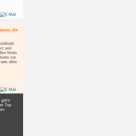
ures, die
isWorld
erz und
llen Ihnen
tures vor
 was alles
gibt's
er Top-
ben.