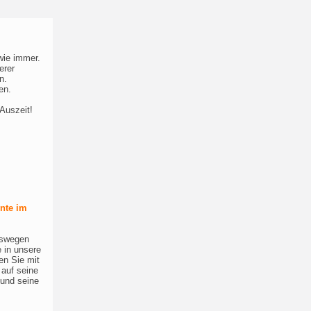
wie immer.
erer
n.
en.
Auszeit!
nte im
eswegen
e in unsere
n Sie mit
 auf seine
 und seine