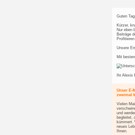
Guten Tag
Kürzer, kn
Nur eben b
Beiträge d
Profitiere
Unsere Emp
Mit beste
Ihr Alexis 
Unser E-
zweimal k
Vielen Mai
verschwind
und werde
begleitet,
kümmert. 
neues Lebe
Ihnen.